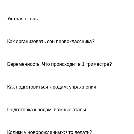
Советы покупателям
Уютная осень
Советы покупателям
Как организовать сон первоклассника?
Советы покупателям
Беременность. Что происходит в 1 триместре?
Советы покупателям
Как подготовиться к родам: упражнения
Советы покупателям
Подготовка к родам: важные этапы
Советы покупателям
Колики у новорожденных: что делать?