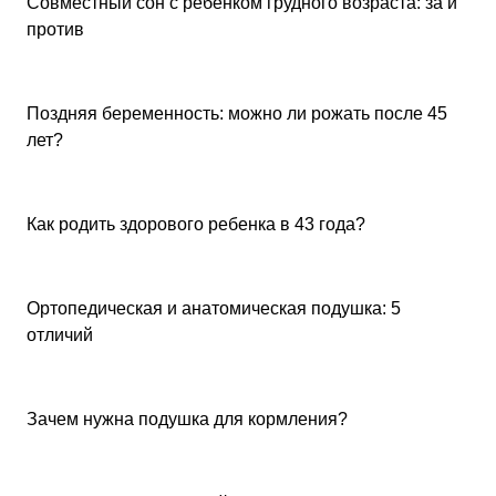
Совместный сон с ребенком грудного возраста: за и
против
Советы покупателям
Поздняя беременность: можно ли рожать после 45
лет?
Советы покупателям
Как родить здорового ребенка в 43 года?
Советы покупателям
Ортопедическая и анатомическая подушка: 5
отличий
Советы покупателям
Зачем нужна подушка для кормления?