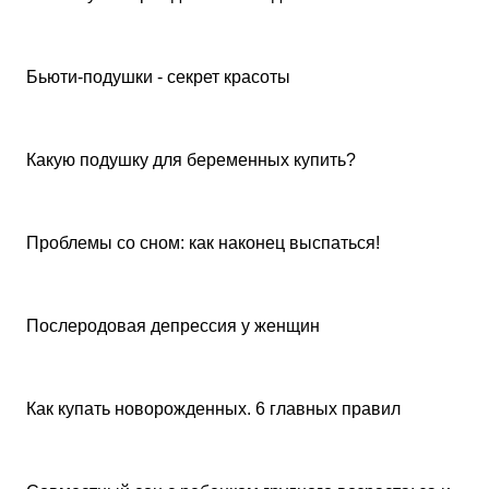
Советы покупателям
Бьюти-подушки - секрет красоты
Советы покупателям
Какую подушку для беременных купить?
Советы покупателям
Проблемы со сном: как наконец выспаться!
Советы покупателям
Послеродовая депрессия у женщин
Советы покупателям
Как купать новорожденных. 6 главных правил
Советы покупателям