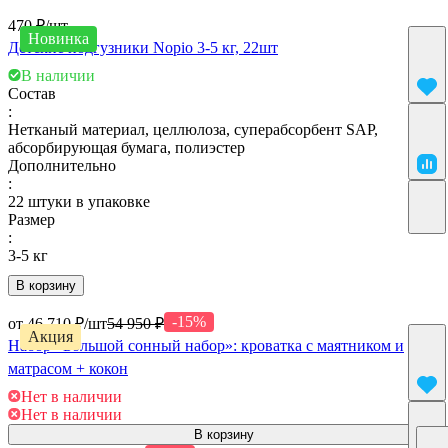
470 ₽/
шт
Новинка
Детские подгузники Nopio 3-5 кг, 22шт
В наличии
Состав
:
Нетканый материал, целлюлоза, суперабсорбент SAP,
абсорбирующая бумага, полиэстер
Дополнительно
:
22 штуки в упаковке
Размер
:
3-5 кг
В корзину
-15%
от 46 710 ₽/
шт
54 950 ₽
Акция
Набор «Большой сонный набор»: кроватка с маятником и
матрасом + кокон
Нет в наличии
Нет в наличии
В корзину