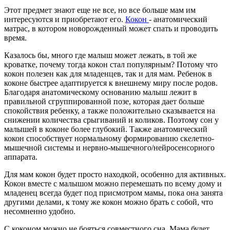
Этот предмет знают еще не все, но все больше мам им
интересуются и приобретают его.
Кокон
- анатомический
матрас, в котором новорожденный может спать и проводить
время.
Казалось бы, много где малыш может лежать, в той же
кроватке, почему тогда кокон стал популярным? Потому что
кокон полезен как для младенцев, так и для мам. Ребенок в
коконе быстрее адаптируется к внешнему миру после родов.
Благодаря анатомическому основанию малыш лежит в
правильной сгруппированной позе, которая дает больше
спокойствия ребенку, а также положительно сказывается на
снижении количества срыгиваний и коликов. Поэтому сон у
малышей в коконе более глубокий. Также анатомический
кокон способствует нормальному формированию скелетно-
мышечной системы и нервно-мышечного/нейросенсорного
аппарата.
Для мам кокон будет просто находкой, особенно для активных.
Кокон вместе с малышом можно перемешать по всему дому и
младенец всегда будет под присмотром мамы, пока она занята
другими делами, к тому же кокон можно брать с собой, что
несомненно удобно.
С коконом можно не бояться совместного сна. Мама будет