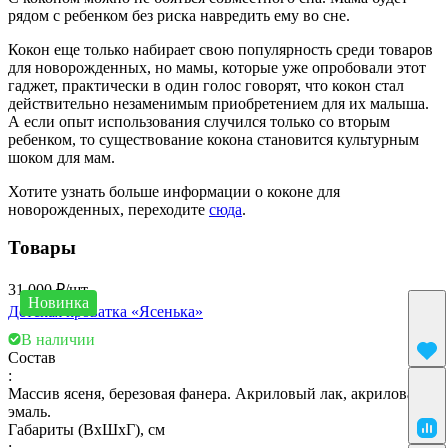
рядом с ребенком без риска навредить ему во сне.
Кокон еще только набирает свою популярность среди товаров
для новорожденных, но мамы, которые уже опробовали этот
гаджет, практически в один голос говорят, что кокон стал
действительно незаменимым приобретением для их малыша.
А если опыт использования случился только со вторым
ребенком, то существование кокона становится культурным
шоком для мам.
Хотите узнать больше информации о коконе для
новорожденных, переходите
сюда
.
Товары
31 000 ₽/
шт
Новинка
Детская кроватка «Ясенька»
В наличии
Состав
:
Массив ясеня, березовая фанера. Акриловый лак, акриловая
эмаль.
Габариты (ВхШхГ), см
: