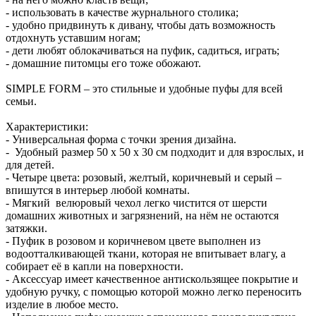
- использовать в качестве журнального столика;
- удобно придвинуть к дивану, чтобы дать возможность
отдохнуть уставшим ногам;
- дети любят облокачиваться на пуфик, садиться, играть;
- домашние питомцы его тоже обожают.
SIMPLE FORM – это стильные и удобные пуфы для всей
семьи.
Характеристики:
- Универсальная форма с точки зрения дизайна.
- Удобный размер 50 х 50 х 30 см подходит и для взрослых, и
для детей.
- Четыре цвета: розовый, желтый, коричневый и серый –
впишутся в интерьер любой комнаты.
- Мягкий велюровый чехол легко чистится от шерсти
домашних животных и загрязнений, на нём не остаются
затяжки.
- Пуфик в розовом и коричневом цвете выполнен из
водоотталкивающей ткани, которая не впитывает влагу, а
собирает её в капли на поверхности.
- Аксессуар имеет качественное антискользящее покрытие и
удобную ручку, с помощью которой можно легко переносить
изделие в любое место.