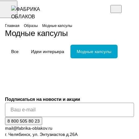
Главная
Образы
Модные капсулы
Модные капсулы
Детям
Женщинам
Все
Идеи интерьера
Модные капсулы
Женщинам
Для любознательных парней
Мужчинам
Романтическое настроение
Уверенно в новый день
Городской образ
Подписаться
на новости и акции
8 800 505 80 23
mail@fabrika-oblakov.ru
г. Челябинск, ул. Энтузиастов д.26А